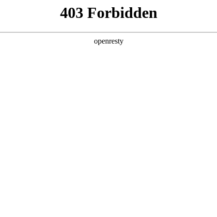
企业业务
个人业务
了解我们
投资者
互联网
>
企业运营解决方案
EN
Global
新日 @ 北京建筑设计院
筑遇见科技赋能，会碰撞